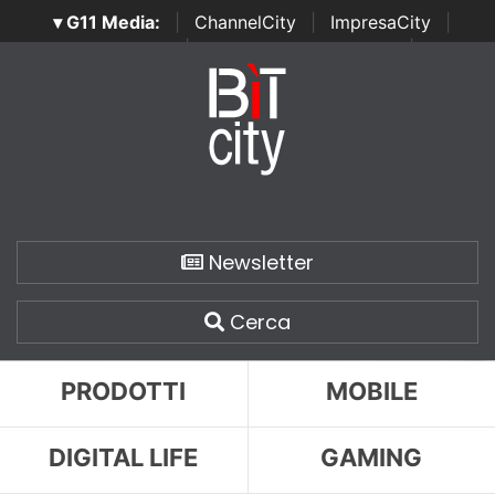
▾ G11 Media:
|
ChannelCity
|
ImpresaCity
|
SecurityOpenLab
|
Italian Channel Awards
|
Italian
Project Awards
|
Italian Security Awards
|
...
Newsletter
Cerca
PRODOTTI
MOBILE
DIGITAL LIFE
GAMING