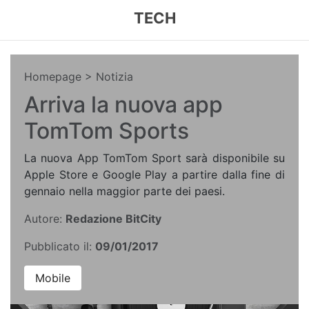
TECH
Homepage
> Notizia
Arriva la nuova app
TomTom Sports
La nuova App TomTom Sport sarà disponibile su
Apple Store e Google Play a partire dalla fine di
gennaio nella maggior parte dei paesi.
Autore:
Redazione BitCity
Pubblicato il:
09/01/2017
Mobile