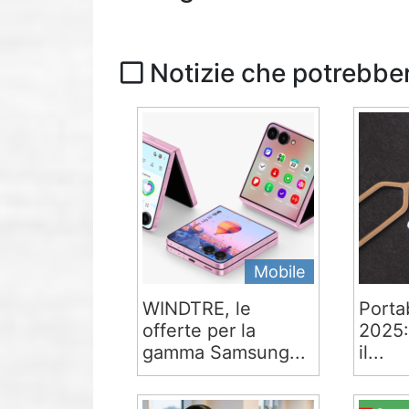
Notizie che potrebber
Mobile
WINDTRE, le
Portab
offerte per la
2025:
gamma Samsung...
il...