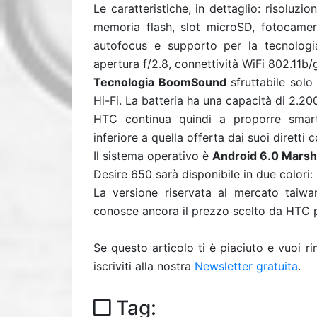
Le caratteristiche, in dettaglio: risoluz
memoria flash, slot microSD, fotocamer
autofocus e supporto per la tecnolog
apertura f/2.8, connettività WiFi 802.11b/
Tecnologia BoomSound
sfruttabile solo
Hi-Fi. La batteria ha una capacità di 2.2
HTC continua quindi a proporre smar
inferiore a quella offerta dai suoi diretti 
Il sistema operativo è
Android 6.0 Mars
Desire 650 sarà disponibile in due colori:
La versione riservata al mercato taiw
conosce ancora il prezzo scelto da HTC p
Se questo articolo ti è piaciuto e vuoi 
iscriviti alla nostra
Newsletter gratuita
.
Tag: