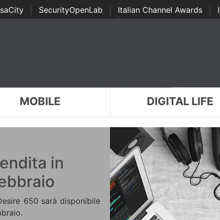
saCity
|
SecurityOpenLab
|
Italian Channel Awards
|
Awards
|
...
MOBILE
DIGITAL LIFE
endita in
febbraio
sire 650 sarà disponibile
bbraio.