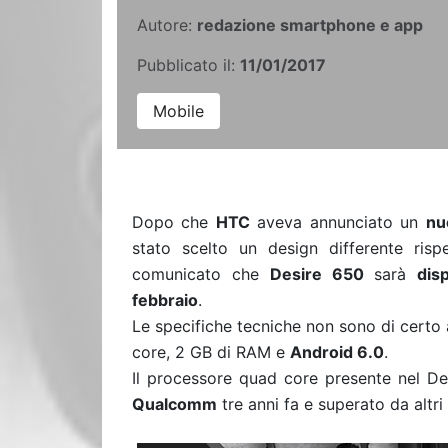
Autore:
redazione smartphone e app
Pubblicato il:
11/01/2017
Mobile
Dopo che
HTC
aveva annunciato un
nu
stato scelto un design differente risp
comunicato che
Desire 650
sarà
dis
febbraio
.
Le specifiche tecniche non sono di certo
core, 2 GB di RAM e
Android 6.0
.
Il processore quad core presente nel De
Qualcomm
tre anni fa e superato da altri