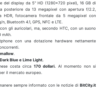
ione del display da 5" HD (1280×720 pixel), 16 GB di
a posteriore da 13 megapixel con apertura f/2.2,
ia HDR, fotocamera frontale da 5 megapixel con
g/n, Bluetooth 4.1, GPS, NFC e LTE.
 con gli auricolari, ma, secondo HTC, con un suono
00 mAh.
tphone con una dotazione hardware nettamente
concorrenti.
hmallow
.
Dark Blue e Lime Light.
anese costa circa
170 dollari.
Al momento non si
er il mercato europeo.
rimanere sempre informato con le notizie di
BitCity.it