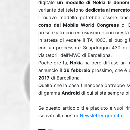
digitale
un modello di Nokia 6 denom
variante del telefono
dedicata al mercato
Il nuovo modello potrebbe essere lanc
corso del Mobile World Congress
di B
presenziato con entusiasmo e con novità.
In attesa di vedere il TA-1003, si può g
con un processore Snapdragon 430 di fa
visitatori dell’MWC di Barcellona.
Poche ore fa,
Noki
a ha però diffuso un
annuncio il
26 febbraio
prossimo, che è p
2017
di Barcellona.
Quello che la casa finlandese potrebbe sv
di gamma
Android
di cui si sta sempre pi
Se questo articolo ti è piaciuto e vuoi 
iscriviti alla nostra
Newsletter gratuita
.