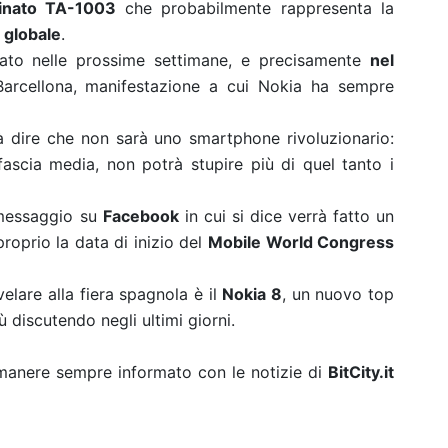
inato TA-1003
che probabilmente rappresenta la
 globale
.
iato nelle prossime settimane, e precisamente
nel
arcellona, manifestazione a cui Nokia ha sempre
ià dire che non sarà uno smartphone rivoluzionario:
scia media, non potrà stupire più di quel tanto i
 messaggio su
Facebook
in cui si dice verrà fatto un
roprio la data di inizio del
Mobile World Congress
elare alla fiera spagnola è il
Nokia 8
, un nuovo top
ù discutendo negli ultimi giorni.
rimanere sempre informato con le notizie di
BitCity.it