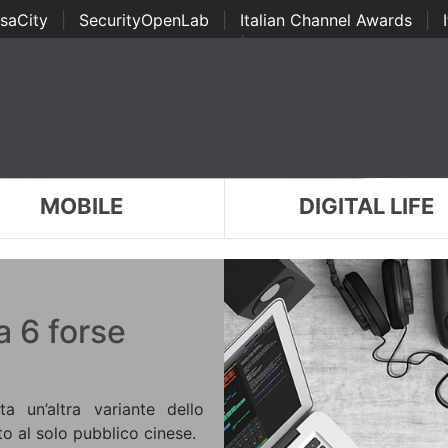
saCity
|
SecurityOpenLab
|
Italian Channel Awards
|
Awards
|
...
MOBILE
DIGITAL LIFE
a 6 forse
un’altra variante dello
o al solo pubblico cinese.