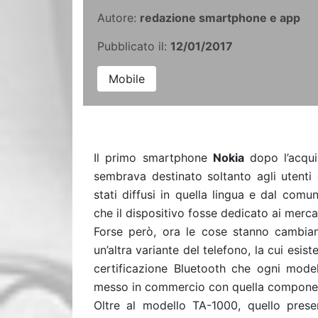
Autore:
redazione smartphone e app
Pubblicato il:
12/01/2017
Mobile
Il primo smartphone
Nokia
dopo l’acqu
sembrava destinato soltanto agli utenti 
stati diffusi in quella lingua e dal com
che il dispositivo fosse dedicato ai merc
Forse però, ora le cose stanno cambia
un’altra variante del telefono, la cui esis
certificazione Bluetooth che ogni mode
messo in commercio con quella compone
Oltre al modello TA-1000, quello present