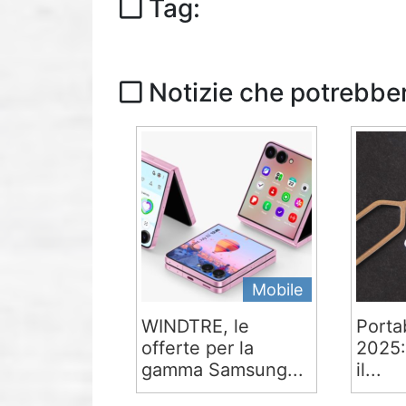
Tag:
Notizie che potrebber
Mobile
WINDTRE, le
Portab
offerte per la
2025:
gamma Samsung...
il...