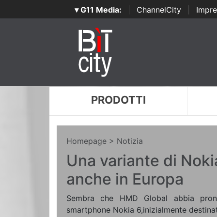
▾ G11 Media:
|
ChannelCity
|
Impre
PRODOTTI
Homepage
> Notizia
Una variante di Noki
anche in Europa
Sembra che HMD Global abbia pronta 
smartphone Nokia 6,inizialmente destinat