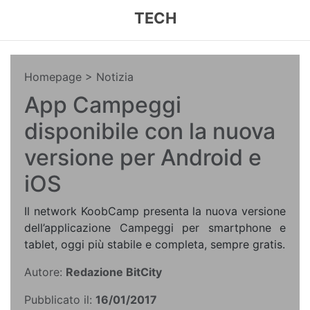
TECH
Homepage
> Notizia
App Campeggi
disponibile con la nuova
versione per Android e
iOS
Il network KoobCamp presenta la nuova versione
dell’applicazione Campeggi per smartphone e
tablet, oggi più stabile e completa, sempre gratis.
Autore:
Redazione BitCity
Pubblicato il:
16/01/2017