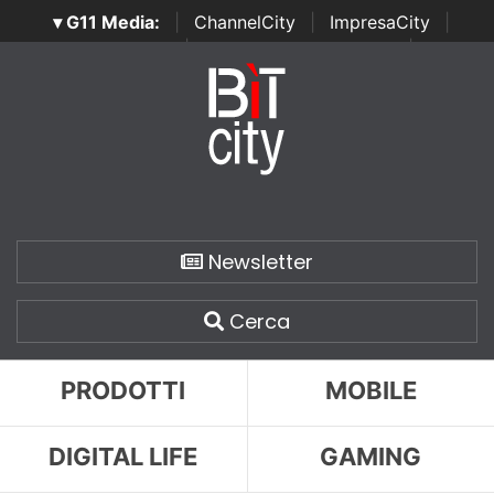
▾ G11 Media:
|
ChannelCity
|
ImpresaCity
|
SecurityOpenLab
|
Italian Channel Awards
|
Italian
Project Awards
|
Italian Security Awards
|
...
Newsletter
Cerca
PRODOTTI
MOBILE
DIGITAL LIFE
GAMING