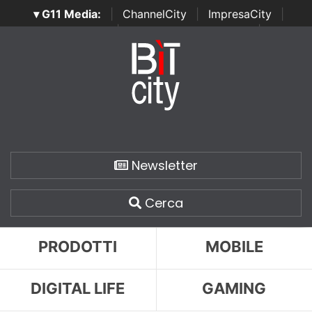
▾ G11 Media:
|
ChannelCity
|
ImpresaCity
|
SecurityOpenLab
|
Italian Channel Awards
|
Italian
Project Awards
|
Italian Security Awards
|
...
Newsletter
Cerca
PRODOTTI
MOBILE
DIGITAL LIFE
GAMING