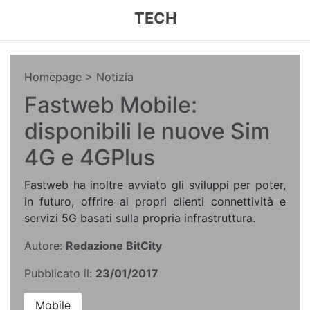
TECH
Homepage
> Notizia
Fastweb Mobile:
disponibili le nuove Sim
4G e 4GPlus
Fastweb ha inoltre avviato gli sviluppi per poter,
in futuro, offrire ai propri clienti connettività e
servizi 5G basati sulla propria infrastruttura.
Autore:
Redazione BitCity
Pubblicato il:
23/01/2017
Mobile