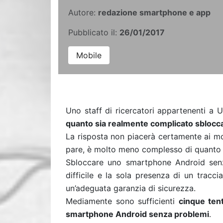
Autore:
redazione smartphone e app
Pubblicato il:
26/01/2017
Mobile
Uno staff di ricercatori appartenenti a U
quanto sia realmente complicato sbloc
La risposta non piacerà certamente ai mo
pare, è molto meno complesso di quanto 
Sbloccare uno smartphone Android sen
difficile e la sola presenza di un traccia
un’adeguata garanzia di sicurezza.
Mediamente sono sufficienti
cinque tent
smartphone Android senza problemi
.