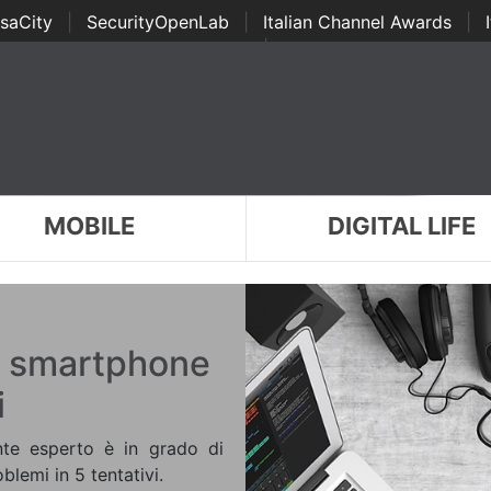
saCity
|
SecurityOpenLab
|
Italian Channel Awards
|
Awards
|
...
MOBILE
DIGITAL LIFE
o smartphone
i
nte esperto è in grado di
lemi in 5 tentativi.