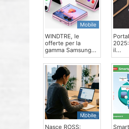
Mobile
WINDTRE, le
Portab
offerte per la
2025:
gamma Samsung...
il...
Mobile
Nasce ROSS:
Smart