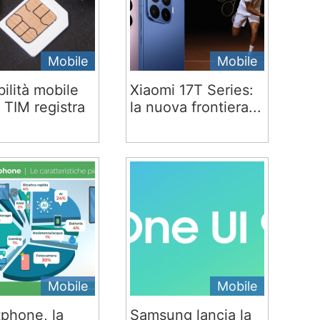
Mobile
Mobile
ilità mobile
Xiaomi 17T Series:
 TIM registra
la nuova frontiera...
Mobile
Mobile
phone, la
Samsung lancia la