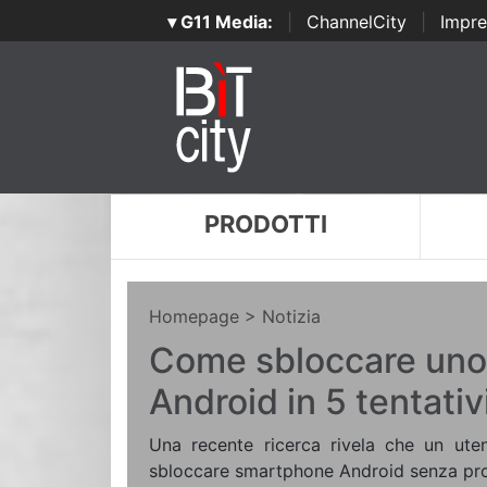
▾ G11 Media:
|
ChannelCity
|
Impre
PRODOTTI
Homepage
> Notizia
Come sbloccare un
Android in 5 tentativ
Una recente ricerca rivela che un ute
sbloccare smartphone Android senza prob