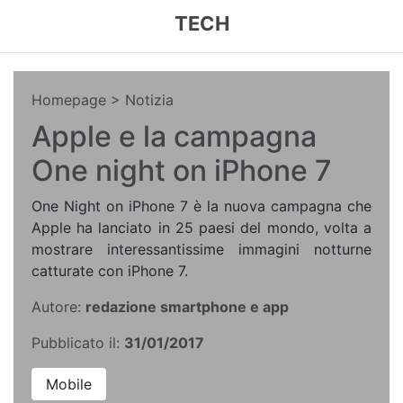
TECH
Homepage
> Notizia
Apple e la campagna
One night on iPhone 7
One Night on iPhone 7 è la nuova campagna che
Apple ha lanciato in 25 paesi del mondo, volta a
mostrare interessantissime immagini notturne
catturate con iPhone 7.
Autore:
redazione smartphone e app
Pubblicato il:
31/01/2017
Mobile