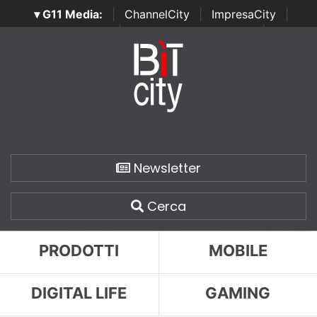
▾ G11 Media:
|
ChannelCity
|
ImpresaCity
|
SecurityOpenLab
|
Italian Channel Awards
|
Italian
Project Awards
|
Italian Security Awards
|
...
Newsletter
Cerca
PRODOTTI
MOBILE
DIGITAL LIFE
GAMING