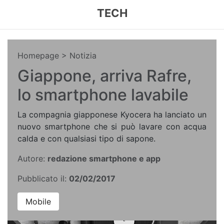
TECH
Homepage
> Notizia
Giappone, arriva Rafre,
lo smartphone lavabile
La compagnia giapponese Kyocera ha lanciato un
nuovo smartphone che si può lavare con acqua
calda e con qualsiasi tipo di sapone.
Autore:
redazione smartphone e app
Pubblicato il:
02/02/2017
Mobile