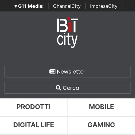
▾ G11 Media:
|
ChannelCity
|
ImpresaCity
|
SecurityOpenLab
|
Italian Channel Awards
|
Italian
Project Awards
|
Italian Security Awards
|
...
Newsletter
Cerca
PRODOTTI
MOBILE
DIGITAL LIFE
GAMING