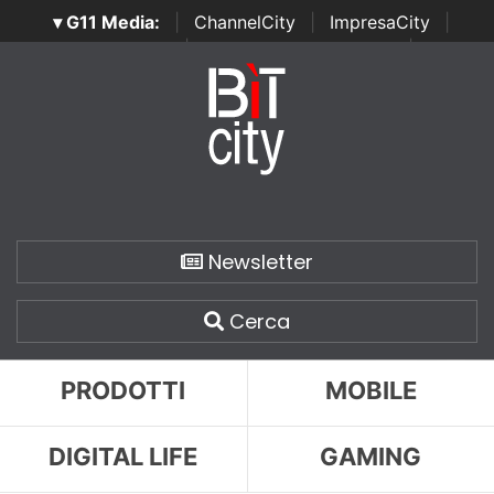
▾ G11 Media:
|
ChannelCity
|
ImpresaCity
|
SecurityOpenLab
|
Italian Channel Awards
|
Italian
Project Awards
|
Italian Security Awards
|
...
Newsletter
Cerca
PRODOTTI
MOBILE
DIGITAL LIFE
GAMING