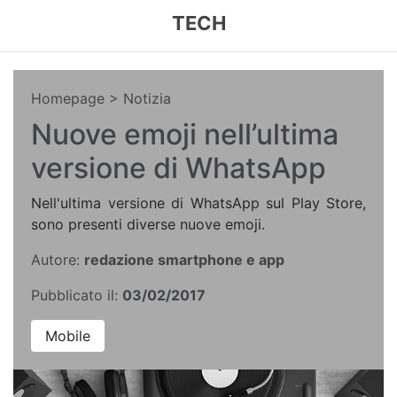
TECH
Homepage
> Notizia
Nuove emoji nell’ultima
versione di WhatsApp
Nell'ultima versione di WhatsApp sul Play Store,
sono presenti diverse nuove emoji.
Autore:
redazione smartphone e app
Pubblicato il:
03/02/2017
Mobile