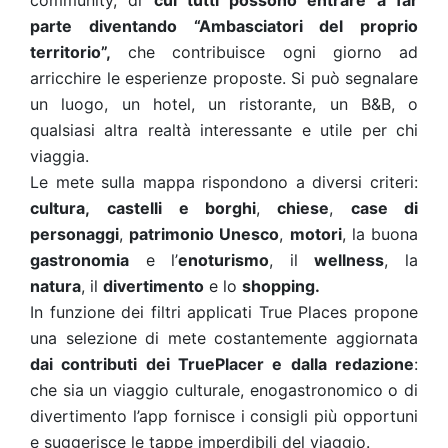
community, di
cui tutti possono entrare a far
parte diventando “Ambasciatori del proprio
territorio”,
che contribuisce ogni giorno ad
arricchire le esperienze proposte. Si può segnalare
un luogo, un hotel, un ristorante, un B&B, o
qualsiasi altra realtà interessante e utile per chi
viaggia.
Le mete sulla mappa rispondono a diversi criteri:
cultura,
castelli e borghi
,
chiese
,
case di
personaggi
,
patrimonio Unesco
,
motori
, la buona
gastronomia
e l’
enoturismo
, il
wellness
, la
natura
, il
divertimento
e lo
shopping.
In funzione dei filtri applicati True Places propone
una selezione di mete costantemente aggiornata
dai contributi dei TruePlacer e dalla redazione
:
che sia un viaggio culturale, enogastronomico o di
divertimento l’app fornisce i consigli più opportuni
e suggerisce le tappe imperdibili del viaggio.