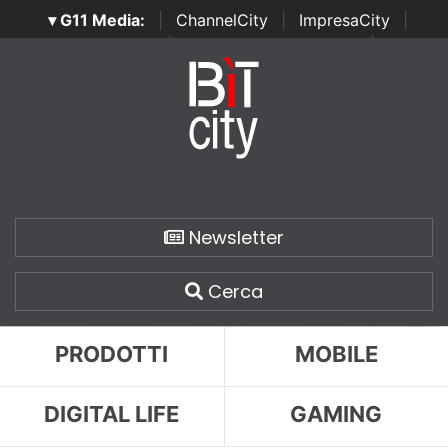
▾ G11 Media:
|
ChannelCity
|
ImpresaCity
|
SecurityOpenLab
|
Italian Channel Awards
|
Italian
Project Awards
|
Italian Security Awards
|
...
Newsletter
Cerca
PRODOTTI
MOBILE
DIGITAL LIFE
GAMING