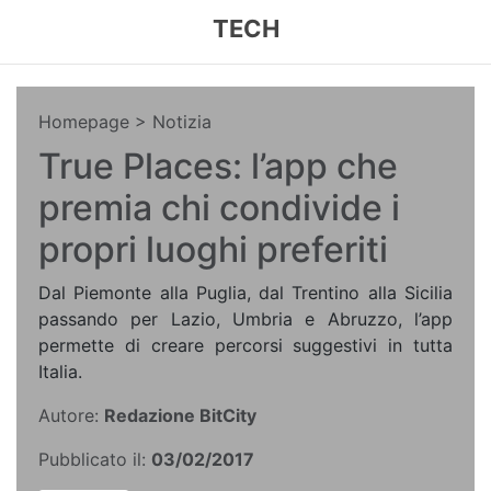
TECH
Homepage
> Notizia
True Places: l’app che
premia chi condivide i
propri luoghi preferiti
Dal Piemonte alla Puglia, dal Trentino alla Sicilia
passando per Lazio, Umbria e Abruzzo, l’app
permette di creare percorsi suggestivi in tutta
Italia.
Autore:
Redazione BitCity
Pubblicato il:
03/02/2017