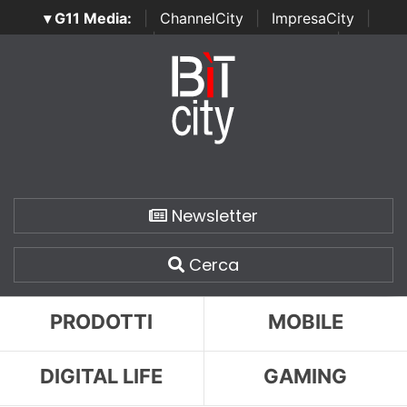
▾ G11 Media:
|
ChannelCity
|
ImpresaCity
|
SecurityOpenLab
|
Italian Channel Awards
|
Italian
Project Awards
|
Italian Security Awards
|
...
Newsletter
Cerca
PRODOTTI
MOBILE
DIGITAL LIFE
GAMING