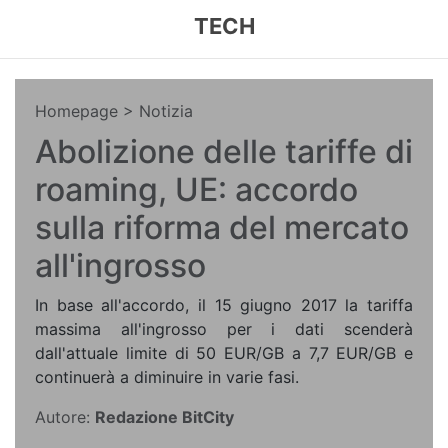
TECH
Homepage
> Notizia
Abolizione delle tariffe di
roaming, UE: accordo
sulla riforma del mercato
all'ingrosso
In base all'accordo, il 15 giugno 2017 la tariffa
massima all'ingrosso per i dati scenderà
dall'attuale limite di 50 EUR/GB a 7,7 EUR/GB e
continuerà a diminuire in varie fasi.
Autore:
Redazione BitCity