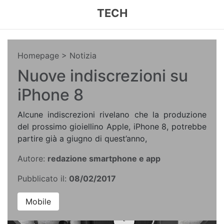
TECH
Homepage
> Notizia
Nuove indiscrezioni su
iPhone 8
Alcune indiscrezioni rivelano che la produzione
del prossimo gioiellino Apple, iPhone 8, potrebbe
partire già a giugno di quest’anno,
Autore:
redazione smartphone e app
Pubblicato il:
08/02/2017
Mobile