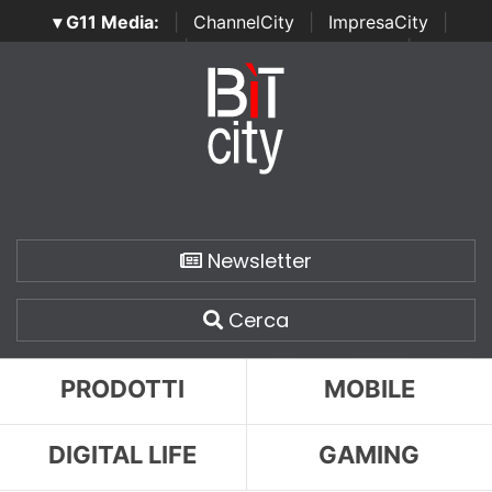
▾ G11 Media:
|
ChannelCity
|
ImpresaCity
|
SecurityOpenLab
|
Italian Channel Awards
|
Italian
Project Awards
|
Italian Security Awards
|
...
Newsletter
Cerca
PRODOTTI
MOBILE
DIGITAL LIFE
GAMING