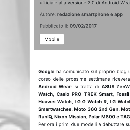
ufficiale alla versione 2.0 di Android Wea
Autore:
redazione smartphone e app
Pubblicato il:
09/02/2017
Mobile
Google
ha comunicato sul proprio blog u
corso delle prossime settimane ricevera
Android Wear
: si tratta di
ASUS ZenWa
Watch, Casio PRO TREK Smart, Fossil 
Huawei Watch, LG G Watch R, LG Watch
Smartwatches, Moto 360 2nd Gen, Mot
RunIQ, Nixon Mission, Polar M600 e TA
Per ora i primi due modelli a debuttare 