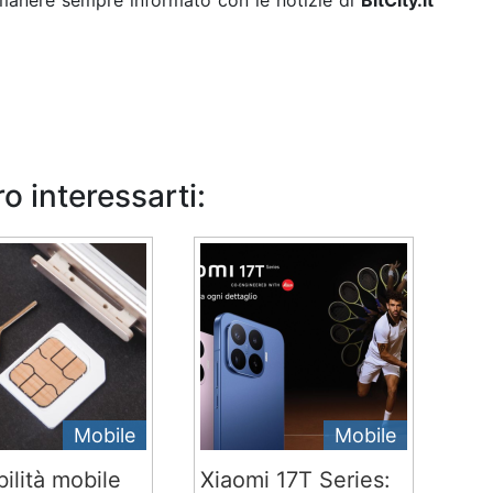
rimanere sempre informato con le notizie di
BitCity.it
o interessarti:
Mobile
Mobile
ilità mobile
Xiaomi 17T Series: