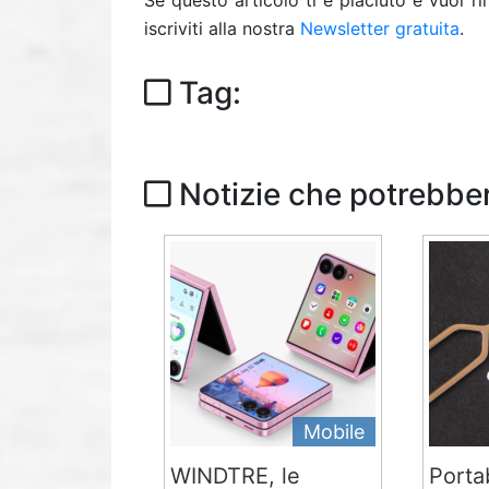
Se questo articolo ti è piaciuto e vuoi 
iscriviti alla nostra
Newsletter gratuita
.
Tag:
Notizie che potrebber
Mobile
WINDTRE, le
Portab