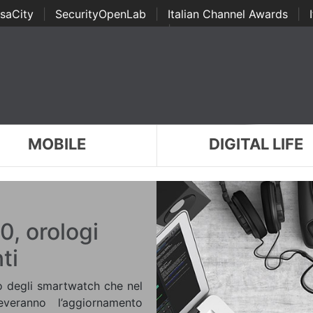
saCity
|
SecurityOpenLab
|
Italian Channel Awards
|
Awards
|
...
MOBILE
DIGITAL LIFE
0, orologi
ti
 degli smartwatch che nel
veranno l’aggiornamento