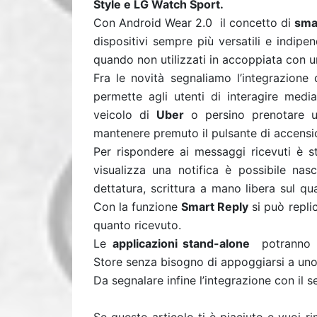
Style e LG Watch Sport.
Con Android Wear 2.0 il concetto di
sma
dispositivi sempre più versatili e indipe
quando non utilizzati in accoppiata con 
Fra le novità segnaliamo l’integrazione d
permette agli utenti di interagire med
veicolo di
Uber
o persino prenotare un 
mantenere premuto il pulsante di accensi
Per rispondere ai messaggi ricevuti è s
visualizza una notifica è possibile nas
dettatura, scrittura a mano libera sul q
Con la funzione
Smart Reply
si può repli
quanto ricevuto.
Le
applicazioni stand-alone
potranno es
Store senza bisogno di appoggiarsi a un
Da segnalare infine l’integrazione con il s