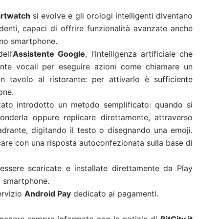
rtwatch
si evolve e gli orologi intelligenti diventano
ndenti, capaci di offrire funzionalità avanzate anche
uno smartphone.
ell’
Assistente Google
, l’intelligenza artificiale che
iante vocali per eseguire azioni come chiamare un
tavolo al ristorante: per attivarlo è sufficiente
one.
tato introdotto un metodo semplificato: quando si
conderla oppure replicare direttamente, attraverso
uadrante, digitando il testo o disegnando una emoji.
care con una risposta autoconfezionata sulla base di
sere scaricate e installate direttamente da Play
o smartphone.
ervizio
Android Pay
dedicato ai pagamenti.