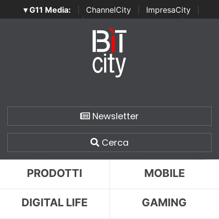
▾ G11 Media:
|
ChannelCity
|
ImpresaCity
|
SecurityOpenLab
|
Italian Channel Awards
|
Italian
Project Awards
|
Italian Security Awards
|
...
Newsletter
Cerca
PRODOTTI
MOBILE
DIGITAL LIFE
GAMING