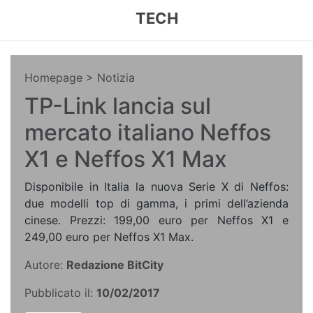
TECH
Homepage
> Notizia
TP-Link lancia sul
mercato italiano Neffos
X1 e Neffos X1 Max
Disponibile in Italia la nuova Serie X di Neffos:
due modelli top di gamma, i primi dell’azienda
cinese. Prezzi: 199,00 euro per Neffos X1 e
249,00 euro per Neffos X1 Max.
Autore:
Redazione BitCity
Pubblicato il:
10/02/2017