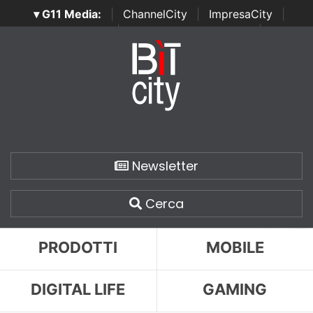
▾ G11 Media:
|
ChannelCity
|
ImpresaCity
|
SecurityOpenLab
|
Italian Channel Awards
|
Italian
Project Awards
|
Italian Security Awards
|
...
Newsletter
Cerca
PRODOTTI
MOBILE
DIGITAL LIFE
GAMING