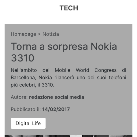
TECH
Homepage
> Notizia
Torna a sorpresa Nokia
3310
Nell'ambito del Mobile World Congress di
Barcellona, Nokia rilancerà uno dei suoi telefoni
più celebri, il 3310.
Autore:
redazione social media
Pubblicato il:
14/02/2017
Digital Life