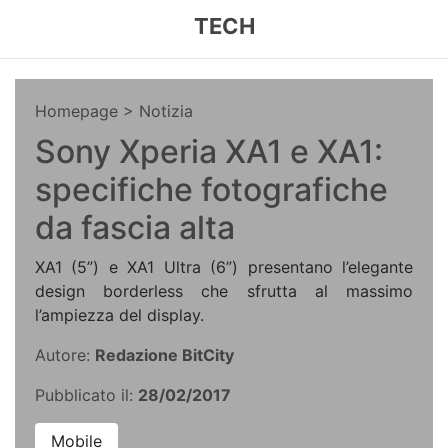
TECH
Homepage
> Notizia
Sony Xperia XA1 e XA1:
specifiche fotografiche
da fascia alta
XA1 (5”) e XA1 Ultra (6”) presentano l’elegante
design borderless che sfrutta al massimo
l’ampiezza del display.
Autore:
Redazione BitCity
Pubblicato il:
28/02/2017
Mobile