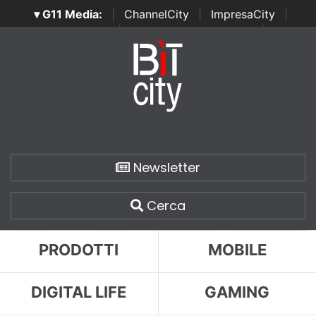
▾ G11 Media:
|
ChannelCity
|
ImpresaCity
|
SecurityOpenLab
|
Italian Channel Awards
|
Italian
Project Awards
|
Italian Security Awards
|
...
Newsletter
Cerca
PRODOTTI
MOBILE
DIGITAL LIFE
GAMING