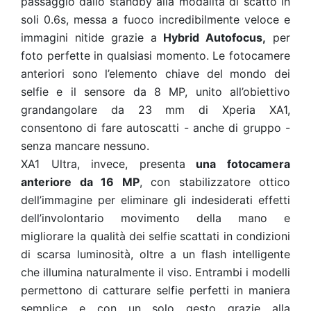
passaggio dallo standby alla modalità di scatto in
soli 0.6s, messa a fuoco incredibilmente veloce e
immagini nitide grazie a
Hybrid Autofocus,
per
foto perfette in qualsiasi momento. Le fotocamere
anteriori sono l’elemento chiave del mondo dei
selfie e il sensore da 8 MP, unito all’obiettivo
grandangolare da 23 mm di Xperia XA1,
consentono di fare autoscatti - anche di gruppo -
senza mancare nessuno.
XA1 Ultra, invece, presenta
una fotocamera
anteriore da 16 MP
, con stabilizzatore ottico
dell’immagine per eliminare gli indesiderati effetti
dell’involontario movimento della mano e
migliorare la qualità dei selfie scattati in condizioni
di scarsa luminosità, oltre a un flash intelligente
che illumina naturalmente il viso. Entrambi i modelli
permettono di catturare selfie perfetti in maniera
semplice e con un solo gesto grazie alla