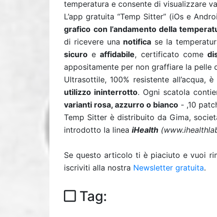
temperatura e consente di visualizzare val
L’app gratuita “Temp Sitter” (iOs e Andro
grafico
con l’andamento della temperat
di ricevere una
notifica
se la temperatur
sicuro
e
affidabile
, certificato come
di
appositamente per non graffiare la pelle 
Ultrasottile, 100% resistente all’acqua,
utilizzo ininterrotto
. Ogni scatola conti
varianti rosa, azzurro o bianco
- ,10 patc
Temp Sitter è distribuito da Gima, società
introdotto la linea
iHealth
(www.ihealthla
Se questo articolo ti è piaciuto e vuoi 
iscriviti alla nostra
Newsletter gratuita
.
Tag: