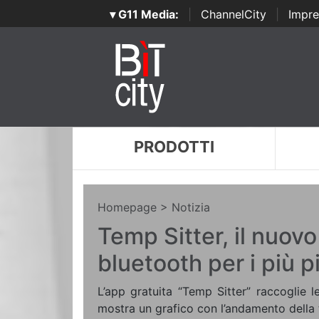
▾ G11 Media:
|
ChannelCity
|
Impre
PRODOTTI
Homepage
> Notizia
Temp Sitter, il nuov
bluetooth per i più p
L’app gratuita “Temp Sitter” raccoglie l
mostra un grafico con l’andamento della