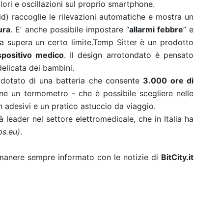
ori e oscillazioni sul proprio smartphone.
id) raccoglie le rilevazioni automatiche e mostra un
ura
. E’ anche possibile impostare “
allarmi febbre
” e
a supera un certo limite.Temp Sitter è un prodotto
spositivo medico
. Il design arrotondato è pensato
delicata dei bambini.
 è dotato di una batteria che consente
3.000 ore di
ene un termometro - che è possibile scegliere nelle
h adesivi e un pratico astuccio da viaggio.
 leader nel settore elettromedicale, che in Italia ha
bs.eu)
.
rimanere sempre informato con le notizie di
BitCity.it