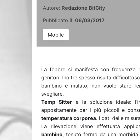
Autore:
Redazione BitCity
Pubblicato il:
06/03/2017
Mobile
La febbre si manifesta con frequenza 
genitori. Inoltre spesso risulta difficolto
bambino è malato, non vuole stare f
svegliare.
Temp Sitter
è la soluzione ideale: l’i
appositamente per i più piccoli e cons
temperatura corporea
. I dati delle misu
La rilevazione viene effettuata appl
bambino
, tenuto fermo da una morbida s