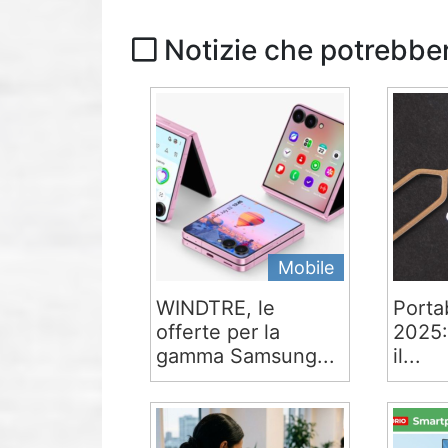
Notizie che potrebber
Mobile
WINDTRE, le
Portab
offerte per la
2025:
gamma Samsung...
il...