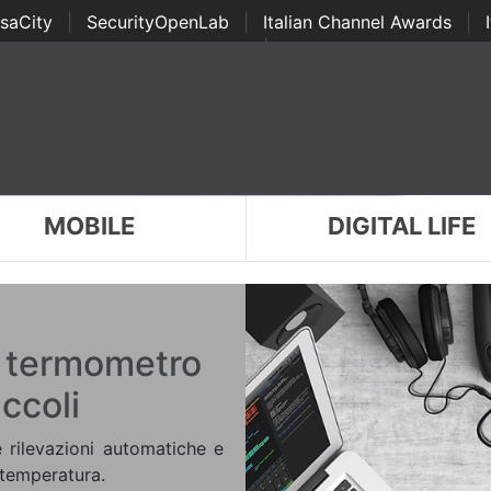
saCity
|
SecurityOpenLab
|
Italian Channel Awards
|
Awards
|
...
MOBILE
DIGITAL LIFE
o termometro
iccoli
e rilevazioni automatiche e
 temperatura.