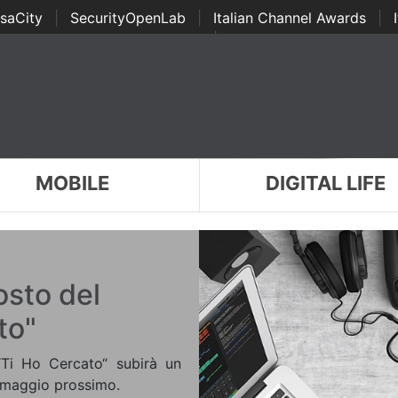
saCity
|
SecurityOpenLab
|
Italian Channel Awards
|
Awards
|
...
MOBILE
DIGITAL LIFE
osto del
to"
 “Ti Ho Cercato“ subirà un
1 maggio prossimo.