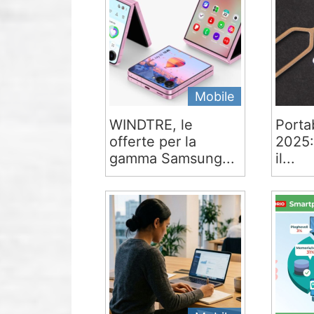
Mobile
WINDTRE, le
Portab
offerte per la
2025:
gamma Samsung...
il...