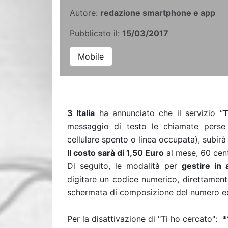
Autore:
redazione smartphone e app
Pubblicato il:
15/03/2017
Mobile
3 Italia
ha annunciato che il servizio “
T
messaggio di testo le chiamate perse 
cellulare spento o linea occupata), subir
Il costo sarà di 1,50 Euro
al mese, 60 cente
Di seguito, le modalità per
gestire in 
digitare un codice numerico, direttament
schermata di composizione del numero ed 
Per la disattivazione di "Ti ho cercato":
*