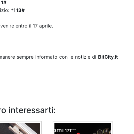
11#
izio:
*113#
enire entro il 17 aprile.
rimanere sempre informato con le notizie di
BitCity.it
o interessarti: