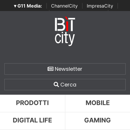
▾ G11 Media:
|
ChannelCity
|
ImpresaCity
|
SecurityOpenLab
|
Italian Channel Awards
|
Italian
Project Awards
|
Italian Security Awards
|
...
Newsletter
Cerca
PRODOTTI
MOBILE
DIGITAL LIFE
GAMING