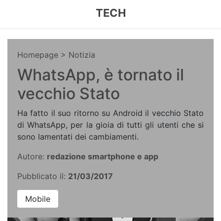
TECH
Homepage
> Notizia
WhatsApp, è tornato il
vecchio Stato
Ha fatto il suo ritorno su Android il vecchio Stato
di WhatsApp, per la gioia di tutti gli utenti che si
sono lamentati dei cambiamenti.
Autore:
redazione smartphone e app
Pubblicato il:
21/03/2017
Mobile