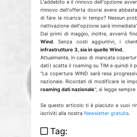
L'addebito e il rinnovo dell'opzione avve
rinnovo dell'offerta dovrai avere abbast
di fare la ricarica in tempo? Nessun prob
riattivazione dell'opzione sarà immediata"
Dai primi di maggio, inoltre, avverrà fi
Wind
. Senza costi aggiuntivi, i clie
infrastrutture 3, sia in quelle Wind.
Attualmente, in caso di mancata copertura 
dati) scatta il roaming su TIM e quindi il 
"La copertura WIND sarà resa progressiva
nazionale. Ricordati di modificare le im
roaming dati nazionale
", si legge sempre s
Se questo articolo ti è piaciuto e vuoi 
iscriviti alla nostra
Newsletter gratuita
.
Tag: