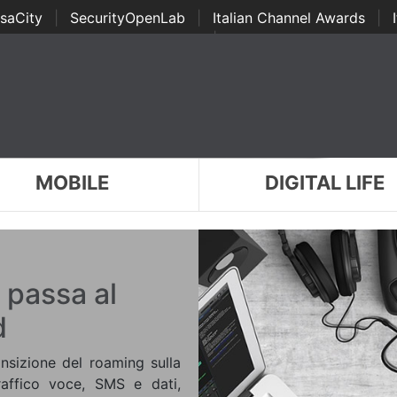
saCity
|
SecurityOpenLab
|
Italian Channel Awards
|
Awards
|
...
MOBILE
DIGITAL LIFE
i passa al
d
ansizione del roaming sulla
raffico voce, SMS e dati,