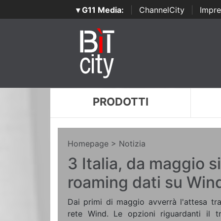
▾ G11 Media:
|
ChannelCity
|
Impre
PRODOTTI
Homepage
> Notizia
3 Italia, da maggio s
roaming dati su Win
Dai primi di maggio avverrà l'attesa tr
rete Wind. Le opzioni riguardanti il t