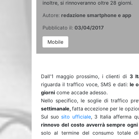
inoltre, si rinnoveranno oltre 28 giorni.
Autore:
redazione smartphone e app
Pubblicato il:
03/04/2017
Mobile
Dall'1 maggio prossimo, i clienti di
3 It
riguarda il traffico voce, SMS e dati:
le 
giorni
come accade adesso.
Nello specifico, le soglie di traffico prev
settimanale,
fatta
eccezione per le opzion
Sul suo
sito ufficiale
, 3 Italia afferma q
rinnovo del costo avverrà sempre ogni
solo al termine del consumo totale di