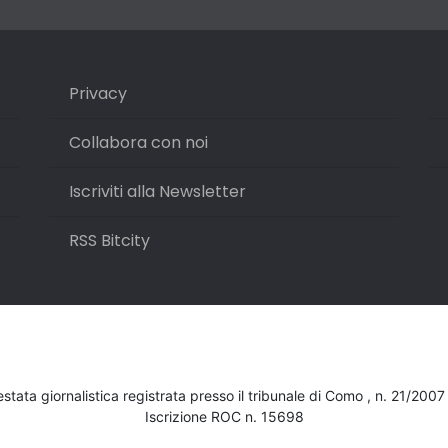
Privacy
Collabora con noi
Iscriviti alla Newsletter
RSS Bitcity
testata giornalistica registrata presso il tribunale di Como , n. 21/200
Iscrizione ROC n. 15698