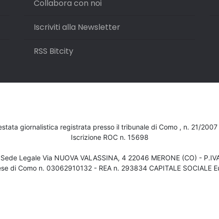
Collabora con noi
Iscriviti alla Newsletter
RSS Bitcity
testata giornalistica registrata presso il tribunale di Como , n. 21/200
Iscrizione ROC n. 15698
- Sede Legale Via NUOVA VALASSINA, 4 22046 MERONE (CO) - P.I
ese di Como n. 03062910132 - REA n. 293834 CAPITALE SOCIALE Eu