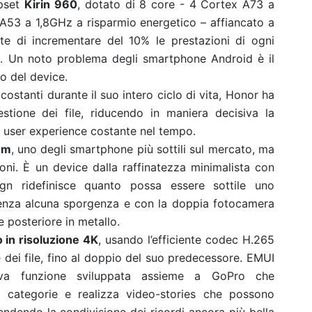
ipset
Kirin 960
, dotato di 8 core - 4 Cortex A73 a
53 a 1,8GHz a risparmio energetico – affiancato a
te di incrementare del 10% le prestazioni di ogni
e. Un noto problema degli smartphone Android è il
o del device.
costanti durante il suo intero ciclo di vita, Honor ha
estione dei file, riducendo in maniera decisiva la
a user experience costante nel tempo.
mm
, uno degli smartphone più sottili sul mercato, ma
ni. È un device dalla raffinatezza minimalista con
ign ridefinisce quanto possa essere sottile uno
senza alcuna sporgenza e con la doppia fotocamera
e posteriore in metallo.
 in risoluzione 4K
, usando l’efficiente codec H.265
ei file, fino al doppio del suo predecessore. EMUI
va funzione sviluppata assieme a GoPro che
r categorie e realizza video-stories che possono