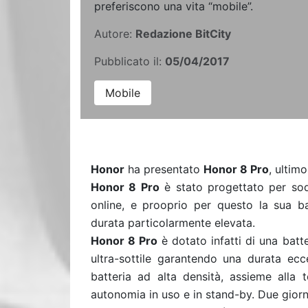
preferiscono una vita “mobile”.
Autore:
Redazione BitCity
Pubblicato il:
05/04/2017
Mobile
Honor
ha presentato
Honor 8 Pro
, ultim
Honor 8 Pro
è stato progettato per sod
online, e prooprio per questo la sua ba
durata particolarmente elevata.
Honor 8 Pro
è dotato infatti di una batt
ultra-sottile garantendo una durata ec
batteria ad alta densità, assieme alla
autonomia in uso e in stand-by. Due giorni