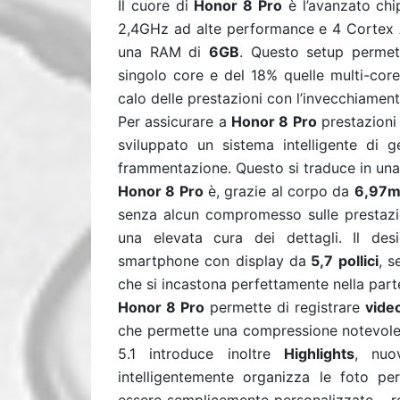
Il cuore di
Honor 8 Pro
è l’avanzato ch
2,4GHz ad alte performance e 4 Cortex A
una RAM di
6GB
. Questo setup permet
singolo core e del 18% quelle multi-cor
calo delle prestazioni con l’invecchiament
Per assicurare a
Honor 8 Pro
prestazioni 
sviluppato un sistema intelligente di g
frammentazione. Questo si traduce in un
Honor 8 Pro
è, grazie al corpo da
6,97
senza alcun compromesso sulle prestazio
una elevata cura dei dettagli. Il des
smartphone con display da
5,7 pollici
, 
che si incastona perfettamente nella part
Honor 8 Pro
permette di registrare
video
che permette una compressione notevole d
5.1 introduce inoltre
Highlights
, nuo
intelligentemente organizza le foto pe