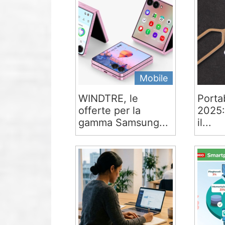
Mobile
WINDTRE, le
Portab
offerte per la
2025:
gamma Samsung...
il...