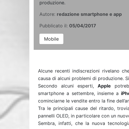
produzione.
Autore:
redazione smartphone e app
Pubblicato il:
05/04/2017
Mobile
Alcune recenti indiscrezioni rivelano c
causa di alcuni problemi di produzione. S
Secondo alcuni esperti,
Apple
potreb
smartphone a settembre, insieme a
iPh
cominciarne le vendite entro la fine dell’a
Tra le principali cause del ritardo, trov
pannelli OLED, in particolare con un nuovo
Sembra, infatti, che la nuova tecnologia