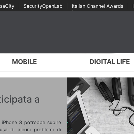
saCity
|
SecurityOpenLab
|
Italian Channel Awards
|
Awards
|
...
MOBILE
DIGITAL LIFE
icipata a
o iPhone 8 potrebbe subire
usa di alcuni problemi di