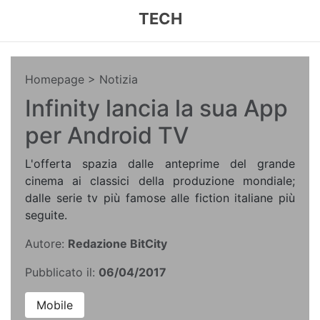
TECH
Homepage
> Notizia
Infinity lancia la sua App
per Android TV
L'offerta spazia dalle anteprime del grande
cinema ai classici della produzione mondiale;
dalle serie tv più famose alle fiction italiane più
seguite.
Autore:
Redazione BitCity
Pubblicato il:
06/04/2017
Mobile