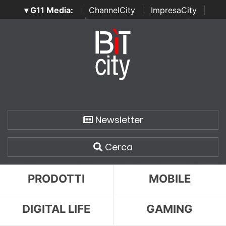
▾ G11 Media:
|
ChannelCity
|
ImpresaCity
|
SecurityOpenLab
|
Italian Channel Awards
|
Italian
Project Awards
|
Italian Security Awards
|
...
Newsletter
Cerca
PRODOTTI
MOBILE
DIGITAL LIFE
GAMING