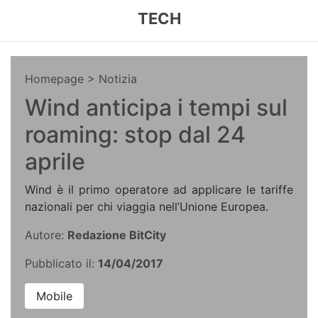
TECH
Homepage
> Notizia
Wind anticipa i tempi sul
roaming: stop dal 24
aprile
Wind è il primo operatore ad applicare le tariffe
nazionali per chi viaggia nell’Unione Europea.
Autore:
Redazione BitCity
Pubblicato il:
14/04/2017
Mobile