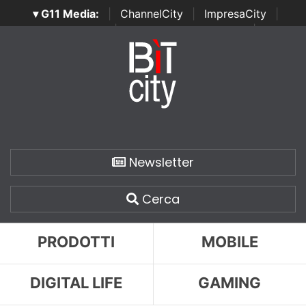
▾ G11 Media:
|
ChannelCity
|
ImpresaCity
|
SecurityOpenLab
|
Italian Channel Awards
|
Italian
Project Awards
|
Italian Security Awards
|
...
Newsletter
Cerca
PRODOTTI
MOBILE
DIGITAL LIFE
GAMING