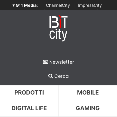
▾ G11 Media:
|
ChannelCity
|
ImpresaCity
|
SecurityOpenLab
|
Italian Channel Awards
|
Italian
Project Awards
|
Italian Security Awards
|
...
Newsletter
Cerca
PRODOTTI
MOBILE
DIGITAL LIFE
GAMING