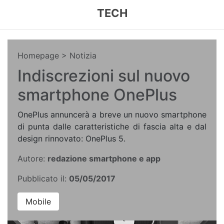
TECH
Homepage
> Notizia
Indiscrezioni sul nuovo
smartphone OnePlus
OnePlus annuncerà a breve un nuovo smartphone
di punta dalle caratteristiche di fascia alta e dal
design rinnovato: OnePlus 5.
Autore:
redazione smartphone e app
Pubblicato il:
05/05/2017
Mobile