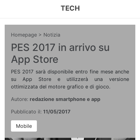
TECH
Homepage
> Notizia
PES 2017 in arrivo su
App Store
PES 2017 sarà disponibile entro fine mese anche
su App Store e utilizzerà una versione
ottimizzata del motore grafico e di gioco.
Autore:
redazione smartphone e app
Pubblicato il:
11/05/2017
Mobile