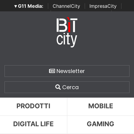
▾ G11 Media:
|
ChannelCity
|
ImpresaCity
|
SecurityOpenLab
|
Italian Channel Awards
|
Italian
Project Awards
|
Italian Security Awards
|
...
Newsletter
Cerca
PRODOTTI
MOBILE
DIGITAL LIFE
GAMING