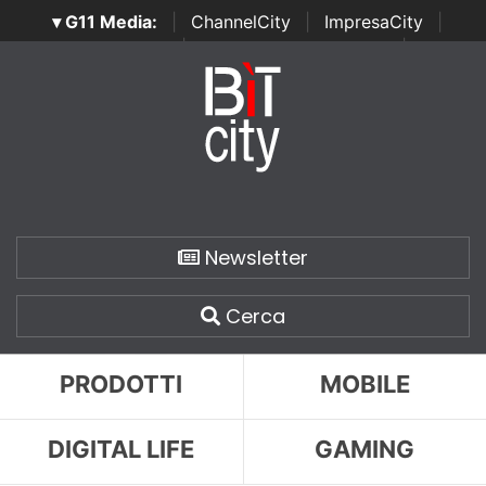
▾ G11 Media:
|
ChannelCity
|
ImpresaCity
|
SecurityOpenLab
|
Italian Channel Awards
|
Italian
Project Awards
|
Italian Security Awards
|
...
Newsletter
Cerca
PRODOTTI
MOBILE
DIGITAL LIFE
GAMING