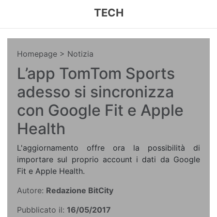
TECH
Homepage
> Notizia
L’app TomTom Sports
adesso si sincronizza
con Google Fit e Apple
Health
L'aggiornamento offre ora la possibilità di
importare sul proprio account i dati da Google
Fit e Apple Health.
Autore:
Redazione BitCity
Pubblicato il:
16/05/2017