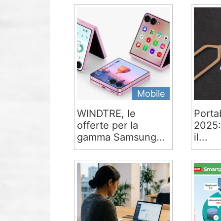
Mobile
WINDTRE, le
Portab
offerte per la
2025:
gamma Samsung...
il...