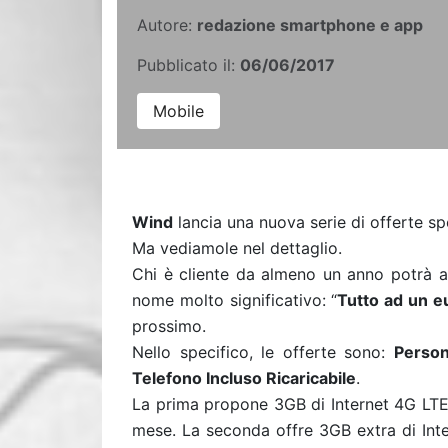
Autore:
redazione smartphone e app
Pubblicato il:
06/06/2017
Mobile
Wind
lancia una nuova serie di offerte spec
Ma vediamole nel dettaglio.
Chi è cliente da almeno un anno potrà a
nome molto significativo: “
Tutto ad un e
prossimo.
Nello specifico, le offerte sono:
Person
Telefono Incluso Ricaricabile
.
La prima propone 3GB di Internet 4G LTE 
mese. La seconda offre 3GB extra di Int