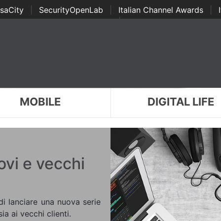
saCity
|
SecurityOpenLab
|
Italian Channel Awards
|
Awards
|
...
MOBILE
DIGITAL LIFE
ovi e vecchi
di lanciare una nuova serie
ia ai vecchi clienti.