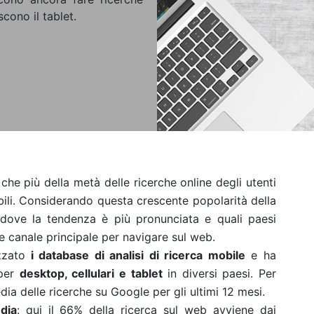
scono il tablet.
he più della metà delle ricerche online degli utenti
obili. Considerando questa crescente popolarità della
dove la tendenza è più pronunciata e quali paesi
 canale principale per navigare sul web.
zzato
i database di analisi di ricerca mobile
e ha
 per
desktop, cellulari e tablet
in diversi paesi. Per
ia delle ricerche su Google per gli ultimi 12 mesi.
dia
: qui il 66% della ricerca sul web avviene dai