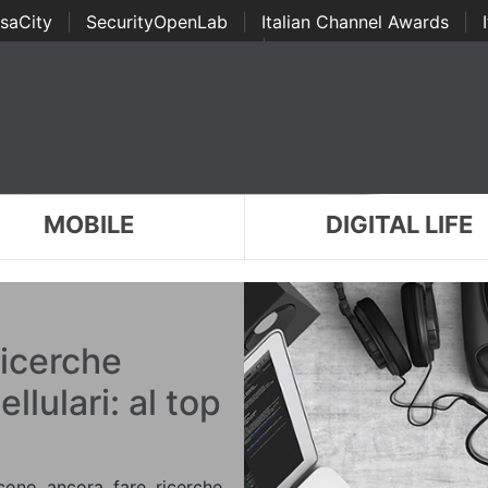
saCity
|
SecurityOpenLab
|
Italian Channel Awards
|
Awards
|
...
MOBILE
DIGITAL LIFE
 ricerche
llulari: al top
iscono ancora fare ricerche