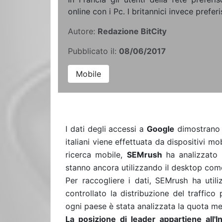
online con i Pc. I britannici invece preferi
Autore:
Redazione BitCity
Pubblicato il:
08/06/2017
Mobile
I dati degli accessi a
Google
dimostrano c
italiani viene effettuata da dispositivi m
ricerca mobile,
SEMrush
ha analizzato 
stanno ancora utilizzando il desktop come
Per raccogliere i dati, SEMrush ha utili
controllato la distribuzione del traffico
ogni paese è stata analizzata la quota med
La posizione di leader appartiene all'In