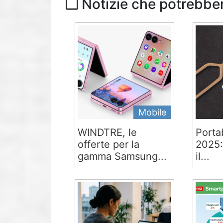
Notizie che potrebber
Mobile
WINDTRE, le
Portab
offerte per la
2025:
gamma Samsung...
il...