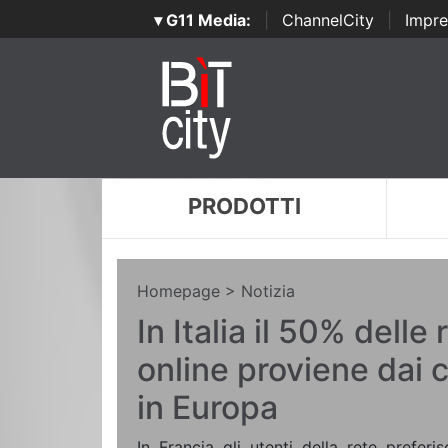
▾ G11 Media:
|
ChannelCity
|
Impre
PRODOTTI
Homepage
> Notizia
In Italia il 50% delle
online proviene dai ce
in Europa
In Francia gli utenti della rete prefer