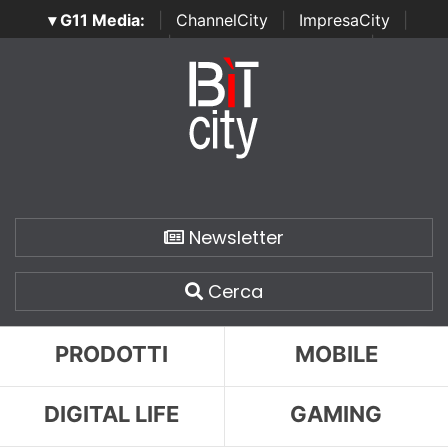
▾ G11 Media:
|
ChannelCity
|
ImpresaCity
|
SecurityOpenLab
|
Italian Channel Awards
|
Italian
Project Awards
|
Italian Security Awards
|
...
Newsletter
Cerca
PRODOTTI
MOBILE
DIGITAL LIFE
GAMING