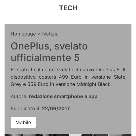
TECH
Homepage
> Notizia
OnePlus, svelato
ufficialmente 5
E' stato finalmente svelato il nuovo OnePlus 5. Il
dispositivo costerà 499 Euro in versione Slate
Grey e 559 Euro in versione Midnight Black.
Autore:
redazione smartphone e app
Pubblicato il:
22/06/2017
Mobile