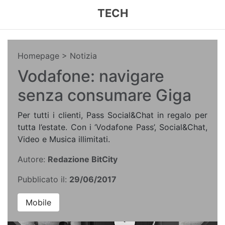
TECH
Homepage
> Notizia
Vodafone: navigare
senza consumare Giga
Per tutti i clienti, Pass Social&Chat in regalo per
tutta l’estate. Con i ‘Vodafone Pass’, Social&Chat,
Video e Musica illimitati.
Autore:
Redazione BitCity
Pubblicato il:
29/06/2017
Mobile