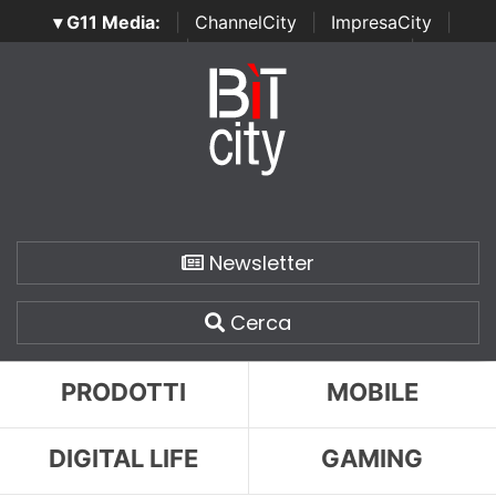
▾ G11 Media:
|
ChannelCity
|
ImpresaCity
|
SecurityOpenLab
|
Italian Channel Awards
|
Italian
Project Awards
|
Italian Security Awards
|
...
Newsletter
Cerca
PRODOTTI
MOBILE
DIGITAL LIFE
GAMING