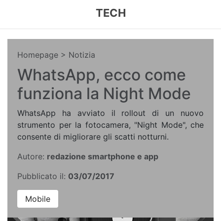
TECH
Homepage
> Notizia
WhatsApp, ecco come
funziona la Night Mode
WhatsApp ha avviato il rollout di un nuovo
strumento per la fotocamera, "Night Mode", che
consente di migliorare gli scatti notturni.
Autore:
redazione smartphone e app
Pubblicato il:
03/07/2017
Mobile