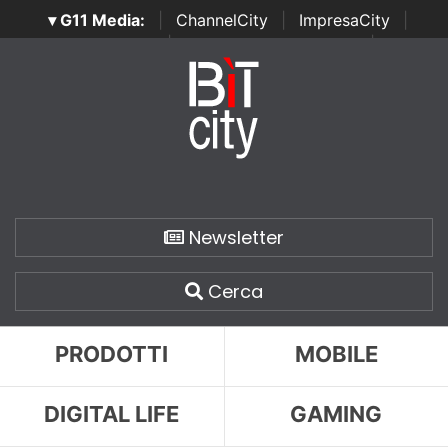
▾ G11 Media:
|
ChannelCity
|
ImpresaCity
|
SecurityOpenLab
|
Italian Channel Awards
|
Italian
Project Awards
|
Italian Security Awards
|
...
Newsletter
Cerca
PRODOTTI
MOBILE
DIGITAL LIFE
GAMING