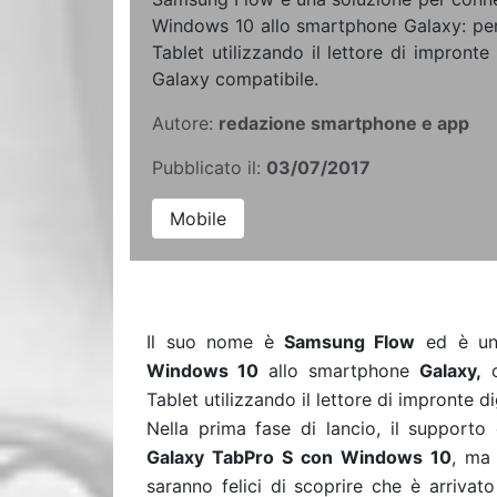
Windows 10 allo smartphone Galaxy: per
Tablet utilizzando il lettore di impronte
Galaxy compatibile.
Autore:
redazione smartphone e app
Pubblicato il:
03/07/2017
Mobile
Il suo nome è
Samsung Flow
ed è una
Windows 10
allo smartphone
Galaxy,
c
Tablet utilizzando il lettore di impronte 
Nella prima fase di lancio, il supporto
Galaxy TabPro S con Windows 10
, ma
saranno felici di scoprire che è arriva