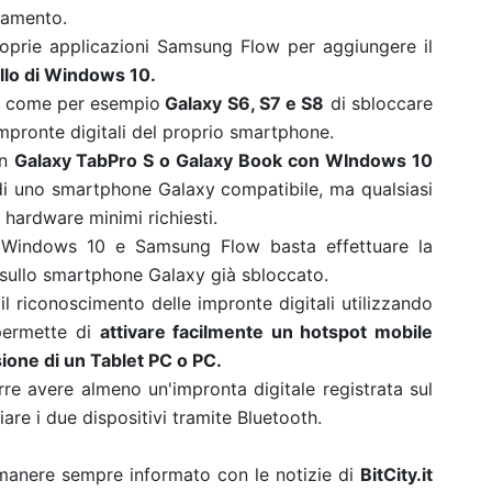
onamento.
oprie applicazioni Samsung Flow per aggiungere il
lo di Windows 10.
ivi come per esempio
Galaxy S6, S7 e S8
di sbloccare
impronte digitali del proprio smartphone.
un
Galaxy TabPro S o Galaxy Book con WIndows 10
li di uno smartphone Galaxy compatibile, ma qualsiasi
 hardware minimi richiesti.
Windows 10 e Samsung Flow basta effettuare la
 sullo smartphone Galaxy già sbloccato.
 il riconoscimento delle impronte digitali utilizzando
permette di
attivare facilmente un hotspot mobile
one di un Tablet PC o PC.
orre avere almeno un'impronta digitale registrata sul
are i due dispositivi tramite Bluetooth.
rimanere sempre informato con le notizie di
BitCity.it