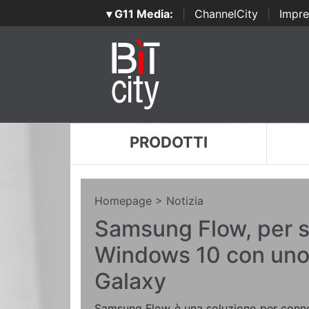
▾ G11 Media:
|
ChannelCity
|
Impre
PRODOTTI
Homepage
> Notizia
Samsung Flow, per 
Windows 10 con un
Galaxy
Samsung Flow è una soluzione per connet