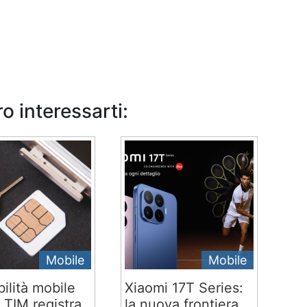
o interessarti:
Mobile
Mobile
ilità mobile
Xiaomi 17T Series:
 TIM registra
la nuova frontiera...