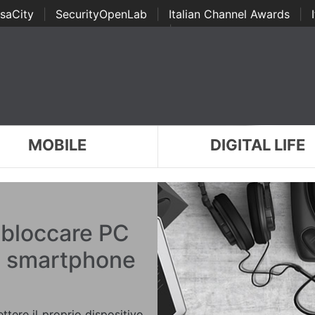
saCity
|
SecurityOpenLab
|
Italian Channel Awards
|
Awards
|
...
MOBILE
DIGITAL LIFE
sbloccare PC
o smartphone
tere il proprio dispositivo