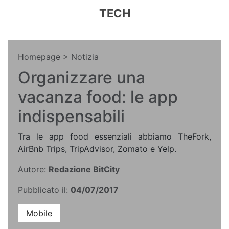
TECH
Homepage
> Notizia
Organizzare una
vacanza food: le app
indispensabili
Tra le app food essenziali abbiamo TheFork,
AirBnb Trips, TripAdvisor, Zomato e Yelp.
Autore:
Redazione BitCity
Pubblicato il:
04/07/2017
Mobile