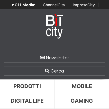
▾ G11 Media:
|
ChannelCity
|
ImpresaCity
|
SecurityOpenLab
|
Italian Channel Awards
|
Italian
Project Awards
|
Italian Security Awards
|
...
Newsletter
Cerca
PRODOTTI
MOBILE
DIGITAL LIFE
GAMING