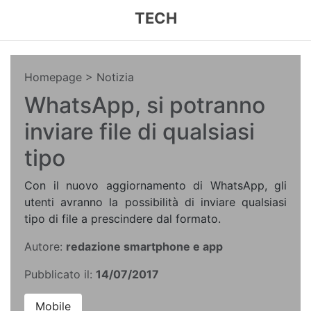
TECH
Homepage
> Notizia
WhatsApp, si potranno
inviare file di qualsiasi
tipo
Con il nuovo aggiornamento di WhatsApp, gli
utenti avranno la possibilità di inviare qualsiasi
tipo di file a prescindere dal formato.
Autore:
redazione smartphone e app
Pubblicato il:
14/07/2017
Mobile