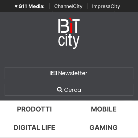
▾ G11 Media:
|
ChannelCity
|
ImpresaCity
|
SecurityOpenLab
|
Italian Channel Awards
|
Italian
Project Awards
|
Italian Security Awards
|
...
Newsletter
Cerca
PRODOTTI
MOBILE
DIGITAL LIFE
GAMING