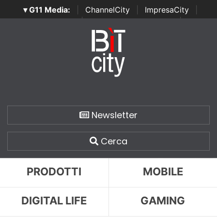
▾ G11 Media:
|
ChannelCity
|
ImpresaCity
|
SecurityOpenLab
|
Italian Channel Awards
|
Italian
Project Awards
|
Italian Security Awards
|
...
Newsletter
Cerca
PRODOTTI
MOBILE
DIGITAL LIFE
GAMING