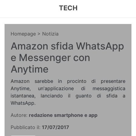
TECH
Homepage
> Notizia
Amazon sfida WhatsApp
e Messenger con
Anytime
Amazon sarebbe in procinto di presentare
Anytime, un'applicazione di messaggistica
istantanea, lanciando il guanto di sfida a
WhatsApp.
Autore:
redazione smartphone e app
Pubblicato il:
17/07/2017