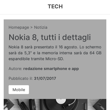
TECH
Homepage
> Notizia
Nokia 8, tutti i dettagli
Nokia 8 sarà presentato il 16 agosto. Lo schermo
sarà da 5,3" e la memoria interna sarà da 64 GB
espandibile tramite Micro-SD.
Autore:
redazione smartphone e app
Pubblicato il:
31/07/2017
Mobile