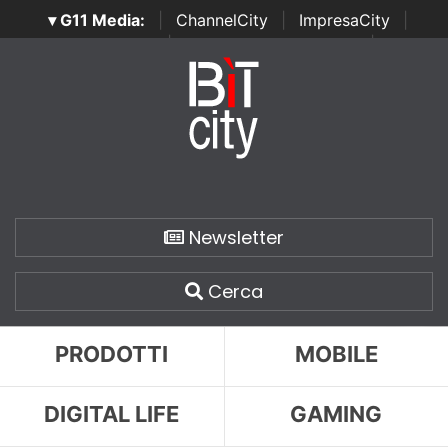
▾ G11 Media:
|
ChannelCity
|
ImpresaCity
|
SecurityOpenLab
|
Italian Channel Awards
|
Italian
Project Awards
|
Italian Security Awards
|
...
Newsletter
Cerca
PRODOTTI
MOBILE
DIGITAL LIFE
GAMING