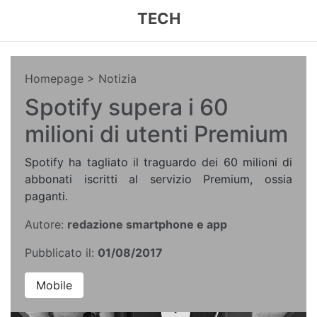
TECH
Homepage
> Notizia
Spotify supera i 60
milioni di utenti Premium
Spotify ha tagliato il traguardo dei 60 milioni di
abbonati iscritti al servizio Premium, ossia
paganti.
Autore:
redazione smartphone e app
Pubblicato il:
01/08/2017
Mobile