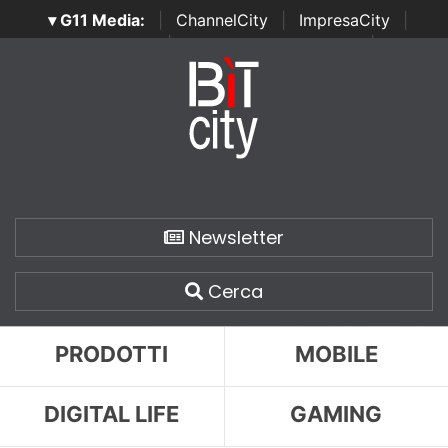
▾ G11 Media:
|
ChannelCity
|
ImpresaCity
|
SecurityOpenLab
|
Italian Channel Awards
|
Italian
Project Awards
|
Italian Security Awards
|
...
Newsletter
Cerca
PRODOTTI
MOBILE
DIGITAL LIFE
GAMING