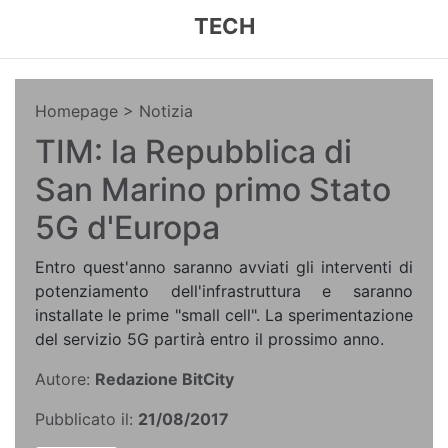
TECH
Homepage
> Notizia
TIM: la Repubblica di
San Marino primo Stato
5G d'Europa
Entro quest'anno saranno avviati gli interventi di
potenziamento dell'infrastruttura e saranno
installate le prime "small cell". La sperimentazione
del servizio 5G partirà entro il prossimo anno.
Autore:
Redazione BitCity
Pubblicato il:
21/08/2017