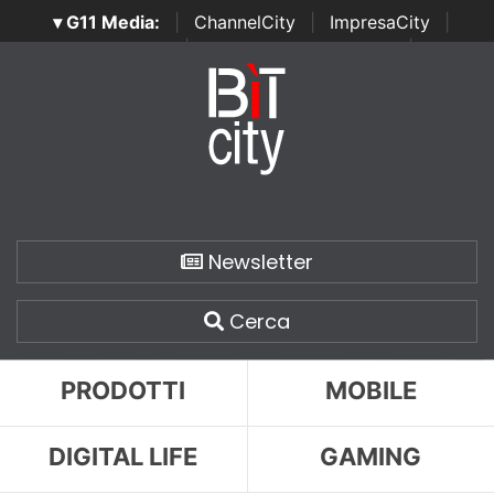
▾ G11 Media:
|
ChannelCity
|
ImpresaCity
|
SecurityOpenLab
|
Italian Channel Awards
|
Italian
Project Awards
|
Italian Security Awards
|
...
Newsletter
Cerca
PRODOTTI
MOBILE
DIGITAL LIFE
GAMING