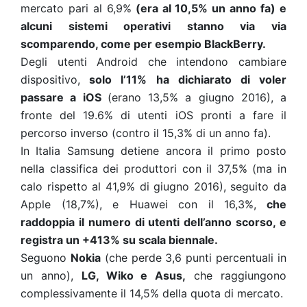
mercato pari al 6,9%
(era al 10,5% un anno fa) e
alcuni sistemi operativi stanno via via
scomparendo, come per esempio BlackBerry.
Degli utenti Android che intendono cambiare
dispositivo,
solo l’11% ha dichiarato di voler
passare a iOS
(erano 13,5% a giugno 2016), a
fronte del 19.6% di utenti iOS pronti a fare il
percorso inverso (contro il 15,3% di un anno fa).
In Italia Samsung detiene ancora il primo posto
nella classifica dei produttori con il 37,5% (ma in
calo rispetto al 41,9% di giugno 2016), seguito da
Apple (18,7%), e Huawei con il 16,3%,
che
raddoppia il numero di utenti dell’anno scorso, e
registra un +413% su scala biennale.
Seguono
Nokia
(che perde 3,6 punti percentuali in
un anno),
LG, Wiko e Asus,
che raggiungono
complessivamente il 14,5% della quota di mercato.