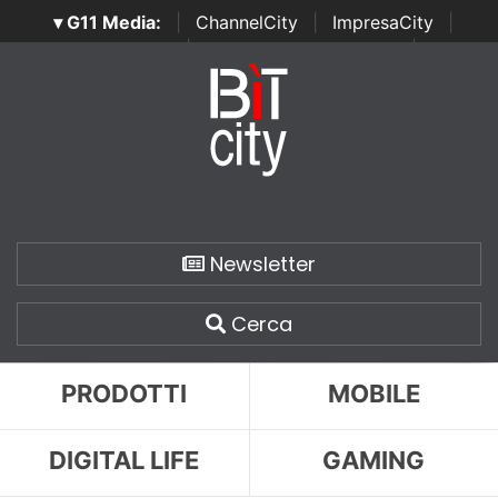
▾ G11 Media:
|
ChannelCity
|
ImpresaCity
|
SecurityOpenLab
|
Italian Channel Awards
|
Italian
Project Awards
|
Italian Security Awards
|
...
Newsletter
Cerca
PRODOTTI
MOBILE
DIGITAL LIFE
GAMING