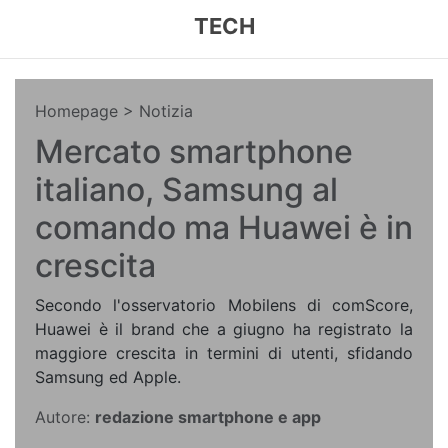
TECH
Homepage
> Notizia
Mercato smartphone
italiano, Samsung al
comando ma Huawei è in
crescita
Secondo l'osservatorio Mobilens di comScore,
Huawei è il brand che a giugno ha registrato la
maggiore crescita in termini di utenti, sfidando
Samsung ed Apple.
Autore:
redazione smartphone e app