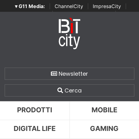
▾ G11 Media:
|
ChannelCity
|
ImpresaCity
|
SecurityOpenLab
|
Italian Channel Awards
|
Italian
Project Awards
|
Italian Security Awards
|
...
Newsletter
Cerca
PRODOTTI
MOBILE
DIGITAL LIFE
GAMING