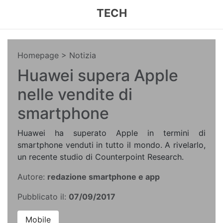
TECH
Homepage
> Notizia
Huawei supera Apple
nelle vendite di
smartphone
Huawei ha superato Apple in termini di
smartphone venduti in tutto il mondo. A rivelarlo,
un recente studio di Counterpoint Research.
Autore:
redazione smartphone e app
Pubblicato il:
07/09/2017
Mobile