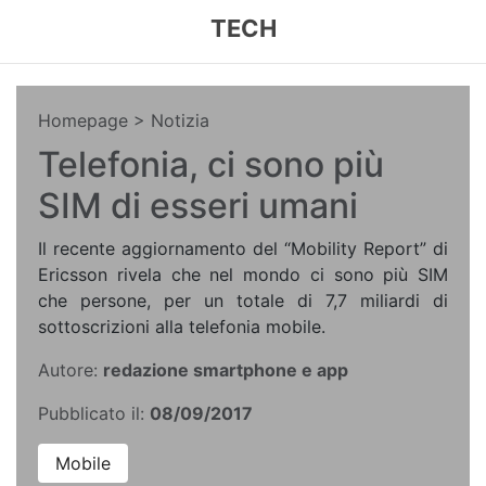
TECH
Homepage
> Notizia
Telefonia, ci sono più
SIM di esseri umani
Il recente aggiornamento del “Mobility Report” di
Ericsson rivela che nel mondo ci sono più SIM
che persone, per un totale di 7,7 miliardi di
sottoscrizioni alla telefonia mobile.
Autore:
redazione smartphone e app
Pubblicato il:
08/09/2017
Mobile