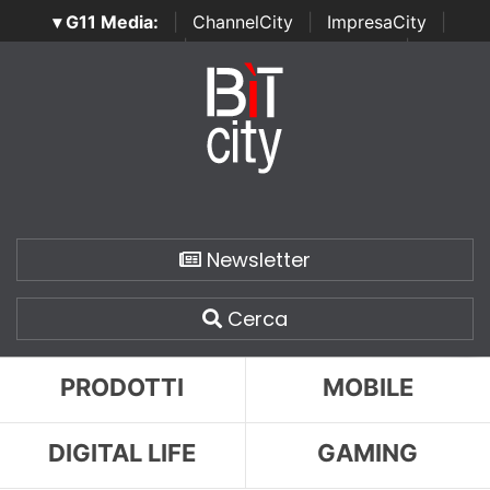
▾ G11 Media:
|
ChannelCity
|
ImpresaCity
|
SecurityOpenLab
|
Italian Channel Awards
|
Italian
Project Awards
|
Italian Security Awards
|
...
Newsletter
Cerca
PRODOTTI
MOBILE
DIGITAL LIFE
GAMING