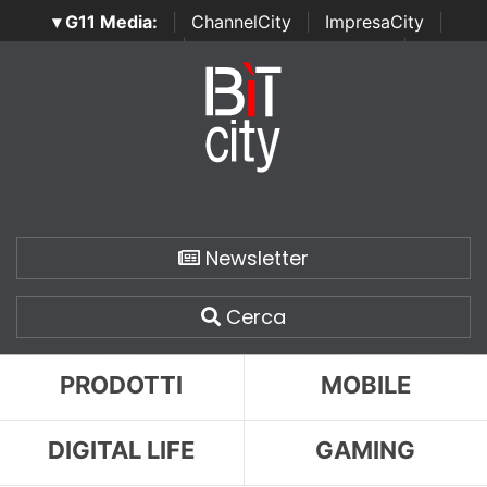
▾ G11 Media:
|
ChannelCity
|
ImpresaCity
|
SecurityOpenLab
|
Italian Channel Awards
|
Italian
Project Awards
|
Italian Security Awards
|
...
Newsletter
Cerca
PRODOTTI
MOBILE
DIGITAL LIFE
GAMING