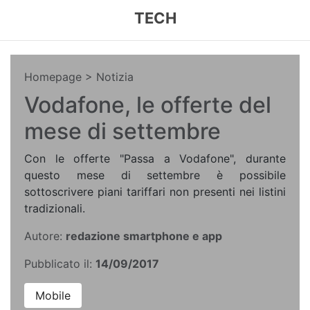
TECH
Homepage
> Notizia
Vodafone, le offerte del
mese di settembre
Con le offerte "Passa a Vodafone", durante
questo mese di settembre è possibile
sottoscrivere piani tariffari non presenti nei listini
tradizionali.
Autore:
redazione smartphone e app
Pubblicato il:
14/09/2017
Mobile