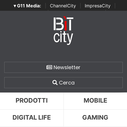
▾ G11 Media:
|
ChannelCity
|
ImpresaCity
|
SecurityOpenLab
|
Italian Channel Awards
|
Italian
Project Awards
|
Italian Security Awards
|
...
Newsletter
Cerca
PRODOTTI
MOBILE
DIGITAL LIFE
GAMING