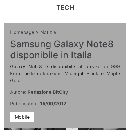
TECH
Homepage
> Notizia
Samsung Galaxy Note8
disponibile in Italia
Galaxy Note8 è disponibile al prezzo di 999
Euro, nelle colorazioni Midnight Black e Maple
Gold.
Autore:
Redazione BitCity
Pubblicato il:
15/09/2017
Mobile