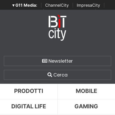
▾ G11 Media:
|
ChannelCity
|
ImpresaCity
|
SecurityOpenLab
|
Italian Channel Awards
|
Italian
Project Awards
|
Italian Security Awards
|
...
Newsletter
Cerca
PRODOTTI
MOBILE
DIGITAL LIFE
GAMING