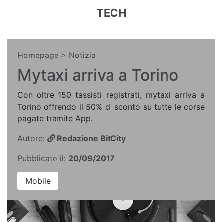
TECH
Homepage
> Notizia
Mytaxi arriva a Torino
Con oltre 150 tassisti registrati, mytaxi arriva a
Torino offrendo il 50% di sconto su tutte le corse
pagate tramite App.
Autore:
Redazione BitCity
Pubblicato il:
20/09/2017
Mobile