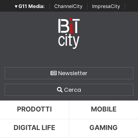
▾ G11 Media:
|
ChannelCity
|
ImpresaCity
|
SecurityOpenLab
|
Italian Channel Awards
|
Italian
Project Awards
|
Italian Security Awards
|
...
Newsletter
Cerca
PRODOTTI
MOBILE
DIGITAL LIFE
GAMING