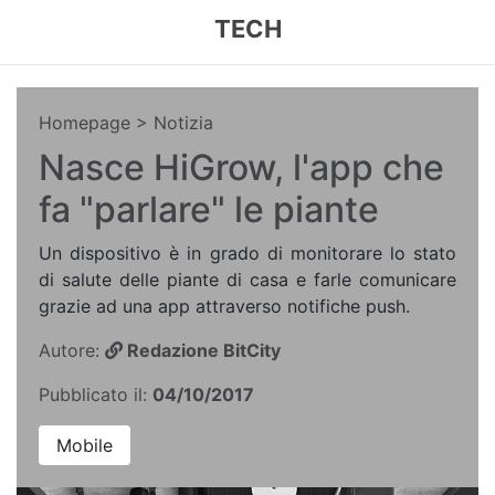
TECH
Homepage
> Notizia
Nasce HiGrow, l'app che
fa "parlare" le piante
Un dispositivo è in grado di monitorare lo stato
di salute delle piante di casa e farle comunicare
grazie ad una app attraverso notifiche push.
Autore:
Redazione BitCity
Pubblicato il:
04/10/2017
Mobile