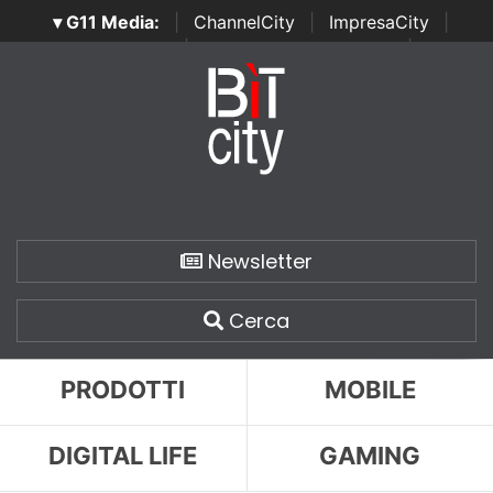
▾ G11 Media:
|
ChannelCity
|
ImpresaCity
|
SecurityOpenLab
|
Italian Channel Awards
|
Italian
Project Awards
|
Italian Security Awards
|
...
Newsletter
Cerca
PRODOTTI
MOBILE
DIGITAL LIFE
GAMING