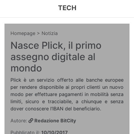
TECH
Homepage
> Notizia
Nasce Plick, il primo
assegno digitale al
mondo
Plick è un servizio offerto alle banche europee
per rendere disponibile ai propri clienti un nuovo
modo per effettuare pagamenti in mobilità senza
limiti, sicuro e tracciabile, a chiunque e senza
dover conoscere l’IBAN del beneficiario.
Autore:
Redazione BitCity
Pubblicato il:
10/10/2017