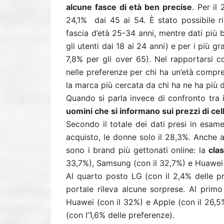
alcune fasce di età ben precise
. Per il
24,1% dai 45 ai 54. È stato possibile ri
fascia d’età 25-34 anni, mentre dati più b
gli utenti dai 18 ai 24 anni) e per i più g
7,8% per gli over 65). Nel rapportarsi 
nelle preferenze per chi ha un’età compr
la marca più cercata da chi ha ne ha più d
Quando si parla invece di confronto tra i 
uomini che si informano sui prezzi di cel
Secondo il totale dei dati presi in esame
acquisto, le donne solo il 28,3%. Anche a
sono i brand più gettonati online: la
clas
33,7%), Samsung (con il 32,7%) e Huawei 
Al quarto posto LG (con il 2,4% delle p
portale rileva alcune sorprese. Al pri
Huawei (con il 32%) e Apple (con il 26,5
(con l’1,6% delle preferenze).