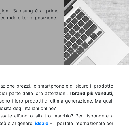
gioni. Samsung è al primo
seconda o terza posizione.
ione prezzi, lo smartphone è di sicuro il prodotto
gior parte delle loro attenzioni.
I brand più venduti,
sono i loro prodotti di ultima generazione. Ma quali
osità degli italiani online?
sate all’uno o all’altro marchio? Per rispondere a
’età e al genere,
idealo
- il portale internazionale per