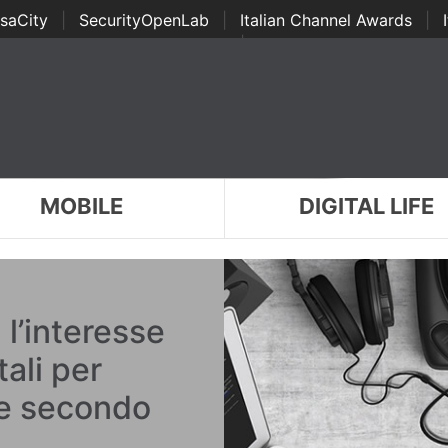
saCity
|
SecurityOpenLab
|
Italian Channel Awards
|
Awards
|
...
MOBILE
DIGITAL LIFE
 l’interesse
ali per
re secondo