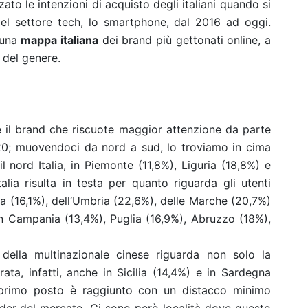
ato le intenzioni di acquisto degli italiani quando si
i del settore tech, lo smartphone, dal 2016 ad oggi.
e una
mappa italiana
dei brand più gettonati online, a
 del genere.
è il brand che riscuote maggior attenzione da parte
su 20; muovendoci da nord a sud, lo troviamo in cima
il nord Italia, in Piemonte (11,8%), Liguria (18,8%) e
alia risulta in testa per quanto riguarda gli utenti
a (16,1%), dell‘Umbria (22,6%), delle Marche (20,7%)
in Campania (13,4%), Puglia (16,9%), Abruzzo (18%),
della multinazionale cinese riguarda non solo la
rata, infatti, anche in Sicilia (14,4%) e in Sardegna
il primo posto è raggiunto con un distacco minimo