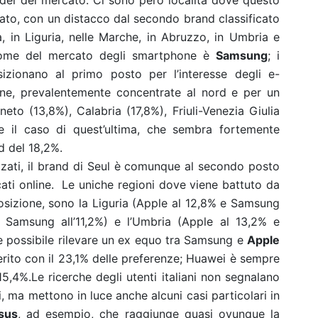
leader del mercato. Ci sono però località dove questo
to, con un distacco dal secondo brand classificato
, in Liguria, nelle Marche, in Abruzzo, in Umbria e
e nome del mercato degli smartphone è
Samsung
; i
izionano al primo posto per l’interesse degli e-
ane, prevalentemente concentrate al nord e per un
eto (13,8%), Calabria (17,8%), Friuli-Venezia Giulia
re il caso di quest’ultima, che sembra fortemente
d del 18,2%.
izzati, il brand di Seul è comunque al secondo posto
cati online. Le uniche regioni dove viene battuto da
osizione, sono la Liguria (Apple al 12,8% e Samsung
 Samsung all’11,2%) e l’Umbria (Apple al 13,2% e
 è possibile rilevare un ex equo tra Samsung e
Apple
merito con il 23,1% delle preferenze; Huawei è sempre
15,4%.Le ricerche degli utenti italiani non segnalano
, ma mettono in luce anche alcuni casi particolari in
sus
, ad esempio, che raggiunge quasi ovunque la