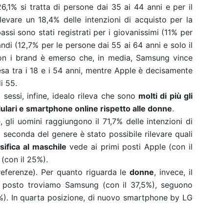
 26,1% si tratta di persone dai 35 ai 44 anni e per il
levare un 18,4% delle intenzioni di acquisto per la
assi sono stati registrati per i giovanissimi (11% per
randi (12,7% per le persone dai 55 ai 64 anni e solo il
con i brand è emerso che, in media, Samsung vince
esa tra i 18 e i 54 anni, mentre Apple è decisamente
i 55.
sessi, infine, idealo rileva che sono
molti di più gli
lulari e smartphone online rispetto alle donne
.
, gli uomini raggiungono il 71,7% delle intenzioni di
 seconda del genere è stato possibile rilevare quali
sifica al maschile
vede ai primi posti Apple (con il
(con il 25%).
referenze). Per quanto riguarda le
donne
, invece, il
mo posto troviamo Samsung (con il 37,5%), seguono
%). In quarta posizione, di nuovo smartphone by LG