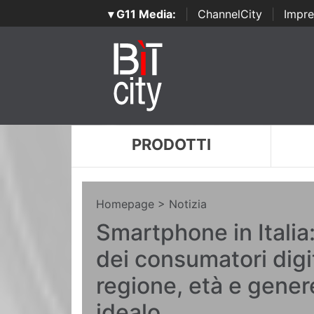
▾ G11 Media:
|
ChannelCity
|
Impre
PRODOTTI
Homepage
> Notizia
Smartphone in Italia:
dei consumatori digit
regione, età e gene
idealo