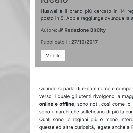
Huawei è il brand più cercato in 14 re
posto in 5. Apple raggiunge ovunque la 
Autore:
Redazione BitCity
Pubblicato il:
27/10/2017
Mobile
Quando si parla di e-commerce e comparaz
verso il quale gli utenti rivolgono la mag
online e offline
, sono noti, così come lo 
sono i marchi che solleticano di più la curi
Quali sono le regioni più o meno interes
queste ed altre curiosità, legate anche all