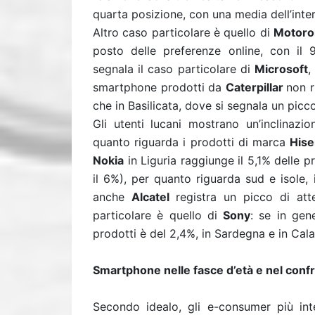
quarta posizione, con una media dell’inte
Altro caso particolare è quello di
Motoro
posto delle preferenze online, con il 9
segnala il caso particolare di
Microsoft
,
smartphone prodotti da
Caterpillar
non r
che in Basilicata, dove si segnala un picco
Gli utenti lucani mostrano un’inclinazi
quanto riguarda i prodotti di marca
His
Nokia
in Liguria raggiunge il 5,1% delle 
il 6%), per quanto riguarda sud e isole, 
anche
Alcatel
registra un picco di at
particolare è quello di
Sony
: se in gen
prodotti è del 2,4%, in Sardegna e in Cala
Smartphone nelle fasce d’età e nel conf
Secondo idealo, gli e-consumer più int