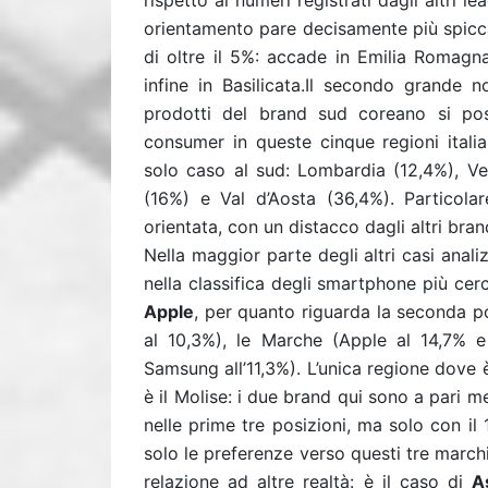
rispetto ai numeri registrati dagli altri 
orientamento pare decisamente più spicca
di oltre il 5%: accade in Emilia Romagna
infine in Basilicata.Il secondo grand
prodotti del brand sud coreano si pos
consumer in queste cinque regioni itali
solo caso al sud: Lombardia (12,4%), Ven
(16%) e Val d’Aosta (36,4%). Particola
orientata, con un distacco dagli altri bran
Nella maggior parte degli altri casi anal
nella classifica degli smartphone più cer
Apple
, per quanto riguarda la seconda p
al 10,3%), le Marche (Apple al 14,7% e
Samsung all’11,3%). L’unica regione dove
è il Molise: i due brand qui sono a pari 
nelle prime tre posizioni, ma solo con il 
solo le preferenze verso questi tre marchi
relazione ad altre realtà: è il caso di
A