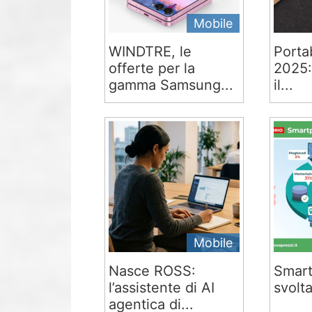
Mobile
WINDTRE, le
Portab
offerte per la
2025:
gamma Samsung...
il...
Mobile
Nasce ROSS:
Smart
l’assistente di AI
svolta
agentica di...