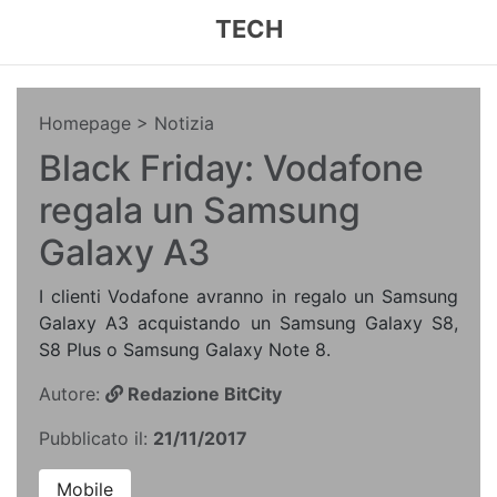
TECH
Homepage
> Notizia
Black Friday: Vodafone
regala un Samsung
Galaxy A3
I clienti Vodafone avranno in regalo un Samsung
Galaxy A3 acquistando un Samsung Galaxy S8,
S8 Plus o Samsung Galaxy Note 8.
Autore:
Redazione BitCity
Pubblicato il:
21/11/2017
Mobile