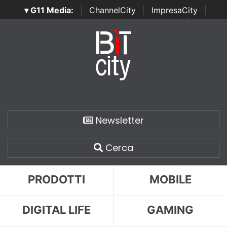
▾ G11 Media:
|
ChannelCity
|
ImpresaCity
|
SecurityOpenLab
|
Italian Channel Awards
|
Italian
Project Awards
|
Italian Security Awards
|
...
Newsletter
Cerca
PRODOTTI
MOBILE
DIGITAL LIFE
GAMING