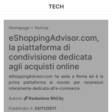
TECH
Homepage
> Notizia
eShoppingAdvisor.com,
la piattaforma di
condivisione dedicata
agli acquisti online
eShoppingAdvisor.com ha sede a Roma ed è la
prima piattaforma al mondo per recensioni
interamente dedicata all'e-commerce.
Autore:
Redazione BitCity
Pubblicato il:
24/11/2017