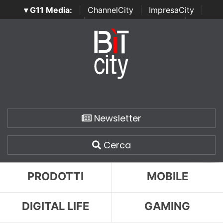
▾ G11 Media:
|
ChannelCity
|
ImpresaCity
|
SecurityOpenLab
|
Italian Channel Awards
|
Italian
Project Awards
|
Italian Security Awards
|
...
Newsletter
Cerca
PRODOTTI
MOBILE
DIGITAL LIFE
GAMING